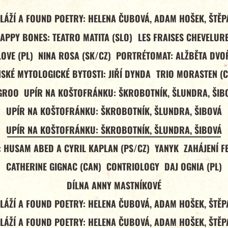
LÁŽÍ A FOUND POETRY: HELENA ČUBOVÁ, ADAM HOŠEK, ŠTĚ
APPY BONES: TEATRO MATITA (SLO)
LES FRAISES CHEVELUR
OVE (PL)
NINA ROSA (SK/CZ)
PORTRÉTOMAT: ALŽBĚTA DV
SKÉ MYTOLOGICKÉ BYTOSTI: JIŘÍ DYNDA
TRIO MORASTEN (
GROO
UPÍR NA KOŠTOFRÁNKU: ŠKROBOTNÍK, ŠLUNDRA, ŠIB
UPÍR NA KOŠTOFRÁNKU: ŠKROBOTNÍK, ŠLUNDRA, ŠIBOVÁ
UPÍR NA KOŠTOFRÁNKU: ŠKROBOTNÍK, ŠLUNDRA, ŠIBOVÁ
 HUSAM ABED A CYRIL KAPLAN (PS/CZ)
YANYK
ZAHÁJENÍ F
CATHERINE GIGNAC (CAN)
CONTRIOLOGY
DAJ OGNIA (PL)
DÍLNA ANNY MASTNÍKOVÉ
LÁŽÍ A FOUND POETRY: HELENA ČUBOVÁ, ADAM HOŠEK, ŠTĚ
LÁŽÍ A FOUND POETRY: HELENA ČUBOVÁ, ADAM HOŠEK, ŠTĚ