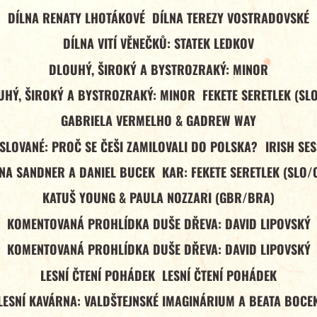
DÍLNA RENATY LHOTÁKOVÉ
DÍLNA TEREZY VOSTRADOVSKÉ
DÍLNA VITÍ VĚNEČKŮ: STATEK LEDKOV
DLOUHÝ, ŠIROKÝ A BYSTROZRAKÝ: MINOR
UHÝ, ŠIROKÝ A BYSTROZRAKÝ: MINOR
FEKETE SERETLEK (SL
GABRIELA VERMELHO & GADREW WAY
 SLOVANÉ: PROČ SE ČEŠI ZAMILOVALI DO POLSKA?
IRISH SE
NA SANDNER A DANIEL BUCEK
KAR: FEKETE SERETLEK (SLO/
KATUŠ YOUNG & PAULA NOZZARI (GBR/BRA)
KOMENTOVANÁ PROHLÍDKA DUŠE DŘEVA: DAVID LIPOVSKÝ
KOMENTOVANÁ PROHLÍDKA DUŠE DŘEVA: DAVID LIPOVSKÝ
LESNÍ ČTENÍ POHÁDEK
LESNÍ ČTENÍ POHÁDEK
LESNÍ KAVÁRNA: VALDŠTEJNSKÉ IMAGINÁRIUM A BEATA BOCE