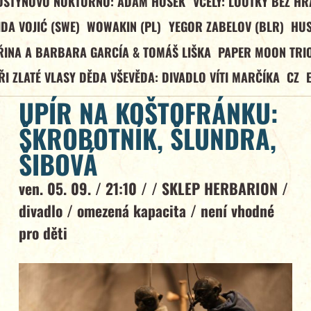
DŠTÝNOVO NOKTURNO: ADAM HOŠEK
VČELY: LOUTKY BEZ HR
IDA VOJIĆ (SWE)
WOWAKIN (PL)
YEGOR ZABELOV (BLR)
HU
ŘINA A BARBARA GARCÍA & TOMÁŠ LIŠKA
PAPER MOON TRIO
ŘI ZLATÉ VLASY DĚDA VŠEVĚDA: DIVADLO VÍTI MARČÍKA
CZ
UPÍR NA KOŠTOFRÁNKU:
ŠKROBOTNÍK, ŠLUNDRA,
ŠIBOVÁ
ven. 05. 09. / 21:10 / /
SKLEP HERBARION
/
divadlo
/
omezená kapacita
/
není vhodné
pro děti