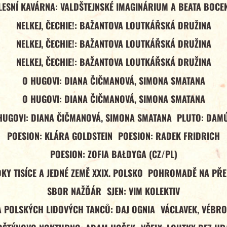
LESNÍ KAVÁRNA: VALDŠTEJNSKÉ IMAGINÁRIUM A BEATA BOCE
NELKEJ, ČECHIE!: BAŽANTOVA LOUTKÁŘSKÁ DRUŽINA
NELKEJ, ČECHIE!: BAŽANTOVA LOUTKÁŘSKÁ DRUŽINA
NELKEJ, ČECHIE!: BAŽANTOVA LOUTKÁŘSKÁ DRUŽINA
O HUGOVI: DIANA ČIČMANOVÁ, SIMONA SMATANA
O HUGOVI: DIANA ČIČMANOVÁ, SIMONA SMATANA
HUGOVI: DIANA ČIČMANOVÁ, SIMONA SMATANA
PLUTO: DAM
POESION: KLÁRA GOLDSTEIN
POESION: RADEK FRIDRICH
POESION: ZOFIA BAŁDYGA (CZ/PL)
Y TISÍCE A JEDNÉ ZEMĚ XXIX. POLSKO
POHROMADĚ NA PŘ
SBOR NAŽĎÁR
SJEN: VIM KOLEKTIV
A POLSKÝCH LIDOVÝCH TANCŮ: DAJ OGNIA
VÁCLAVEK, VÉBRO