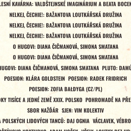
LESNÍ KAVÁRNA: VALDŠTEJNSKÉ IMAGINÁRIUM A BEATA BOCE
NELKEJ, ČECHIE!: BAŽANTOVA LOUTKÁŘSKÁ DRUŽINA
NELKEJ, ČECHIE!: BAŽANTOVA LOUTKÁŘSKÁ DRUŽINA
NELKEJ, ČECHIE!: BAŽANTOVA LOUTKÁŘSKÁ DRUŽINA
O HUGOVI: DIANA ČIČMANOVÁ, SIMONA SMATANA
O HUGOVI: DIANA ČIČMANOVÁ, SIMONA SMATANA
HUGOVI: DIANA ČIČMANOVÁ, SIMONA SMATANA
PLUTO: DAM
POESION: KLÁRA GOLDSTEIN
POESION: RADEK FRIDRICH
POESION: ZOFIA BAŁDYGA (CZ/PL)
Y TISÍCE A JEDNÉ ZEMĚ XXIX. POLSKO
POHROMADĚ NA PŘ
SBOR NAŽĎÁR
SJEN: VIM KOLEKTIV
A POLSKÝCH LIDOVÝCH TANCŮ: DAJ OGNIA
VÁCLAVEK, VÉBRO