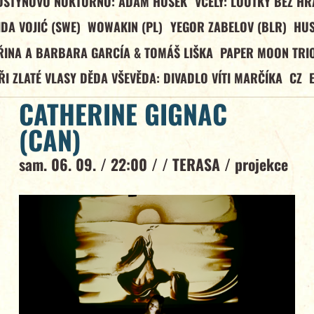
DŠTÝNOVO NOKTURNO: ADAM HOŠEK
VČELY: LOUTKY BEZ HR
IDA VOJIĆ (SWE)
WOWAKIN (PL)
YEGOR ZABELOV (BLR)
HU
ŘINA A BARBARA GARCÍA & TOMÁŠ LIŠKA
PAPER MOON TRIO
ŘI ZLATÉ VLASY DĚDA VŠEVĚDA: DIVADLO VÍTI MARČÍKA
CZ
CATHERINE GIGNAC
(CAN)
sam. 06. 09. / 22:00 / /
TERASA
/
projekce