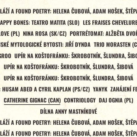
LÁŽÍ A FOUND POETRY: HELENA ČUBOVÁ, ADAM HOŠEK, ŠTĚ
APPY BONES: TEATRO MATITA (SLO)
LES FRAISES CHEVELUR
OVE (PL)
NINA ROSA (SK/CZ)
PORTRÉTOMAT: ALŽBĚTA DV
SKÉ MYTOLOGICKÉ BYTOSTI: JIŘÍ DYNDA
TRIO MORASTEN (
GROO
UPÍR NA KOŠTOFRÁNKU: ŠKROBOTNÍK, ŠLUNDRA, ŠIB
UPÍR NA KOŠTOFRÁNKU: ŠKROBOTNÍK, ŠLUNDRA, ŠIBOVÁ
UPÍR NA KOŠTOFRÁNKU: ŠKROBOTNÍK, ŠLUNDRA, ŠIBOVÁ
 HUSAM ABED A CYRIL KAPLAN (PS/CZ)
YANYK
ZAHÁJENÍ F
CATHERINE GIGNAC (CAN)
CONTRIOLOGY
DAJ OGNIA (PL)
DÍLNA ANNY MASTNÍKOVÉ
LÁŽÍ A FOUND POETRY: HELENA ČUBOVÁ, ADAM HOŠEK, ŠTĚ
LÁŽÍ A FOUND POETRY: HELENA ČUBOVÁ, ADAM HOŠEK, ŠTĚ