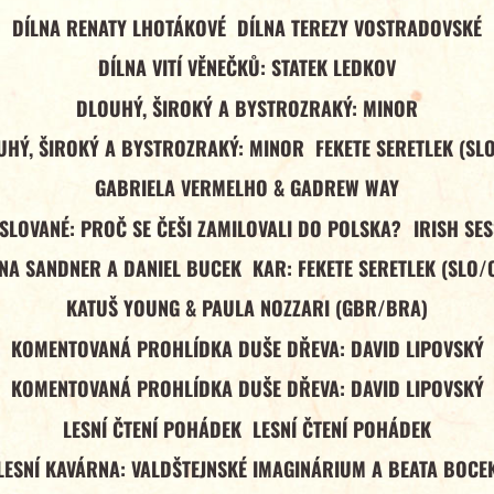
DÍLNA RENATY LHOTÁKOVÉ
DÍLNA TEREZY VOSTRADOVSKÉ
DÍLNA VITÍ VĚNEČKŮ: STATEK LEDKOV
DLOUHÝ, ŠIROKÝ A BYSTROZRAKÝ: MINOR
UHÝ, ŠIROKÝ A BYSTROZRAKÝ: MINOR
FEKETE SERETLEK (SL
GABRIELA VERMELHO & GADREW WAY
 SLOVANÉ: PROČ SE ČEŠI ZAMILOVALI DO POLSKA?
IRISH SE
NA SANDNER A DANIEL BUCEK
KAR: FEKETE SERETLEK (SLO/
KATUŠ YOUNG & PAULA NOZZARI (GBR/BRA)
KOMENTOVANÁ PROHLÍDKA DUŠE DŘEVA: DAVID LIPOVSKÝ
KOMENTOVANÁ PROHLÍDKA DUŠE DŘEVA: DAVID LIPOVSKÝ
LESNÍ ČTENÍ POHÁDEK
LESNÍ ČTENÍ POHÁDEK
LESNÍ KAVÁRNA: VALDŠTEJNSKÉ IMAGINÁRIUM A BEATA BOCE