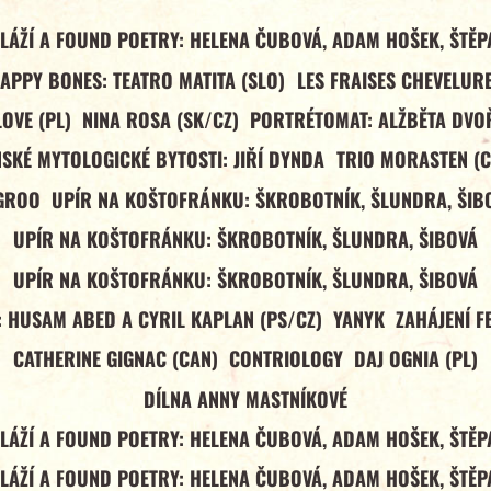
LÁŽÍ A FOUND POETRY: HELENA ČUBOVÁ, ADAM HOŠEK, ŠTĚ
APPY BONES: TEATRO MATITA (SLO)
LES FRAISES CHEVELUR
OVE (PL)
NINA ROSA (SK/CZ)
PORTRÉTOMAT: ALŽBĚTA DV
SKÉ MYTOLOGICKÉ BYTOSTI: JIŘÍ DYNDA
TRIO MORASTEN (
GROO
UPÍR NA KOŠTOFRÁNKU: ŠKROBOTNÍK, ŠLUNDRA, ŠIB
UPÍR NA KOŠTOFRÁNKU: ŠKROBOTNÍK, ŠLUNDRA, ŠIBOVÁ
UPÍR NA KOŠTOFRÁNKU: ŠKROBOTNÍK, ŠLUNDRA, ŠIBOVÁ
 HUSAM ABED A CYRIL KAPLAN (PS/CZ)
YANYK
ZAHÁJENÍ F
CATHERINE GIGNAC (CAN)
CONTRIOLOGY
DAJ OGNIA (PL)
DÍLNA ANNY MASTNÍKOVÉ
LÁŽÍ A FOUND POETRY: HELENA ČUBOVÁ, ADAM HOŠEK, ŠTĚ
LÁŽÍ A FOUND POETRY: HELENA ČUBOVÁ, ADAM HOŠEK, ŠTĚ