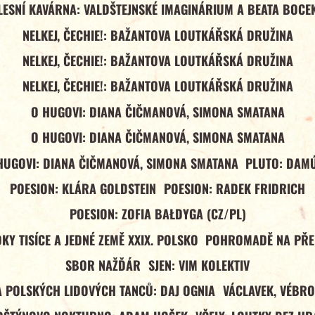
LESNÍ KAVÁRNA: VALDŠTEJNSKÉ IMAGINÁRIUM A BEATA BOCE
NELKEJ, ČECHIE!: BAŽANTOVA LOUTKÁŘSKÁ DRUŽINA
NELKEJ, ČECHIE!: BAŽANTOVA LOUTKÁŘSKÁ DRUŽINA
NELKEJ, ČECHIE!: BAŽANTOVA LOUTKÁŘSKÁ DRUŽINA
O HUGOVI: DIANA ČIČMANOVÁ, SIMONA SMATANA
O HUGOVI: DIANA ČIČMANOVÁ, SIMONA SMATANA
HUGOVI: DIANA ČIČMANOVÁ, SIMONA SMATANA
PLUTO: DAM
POESION: KLÁRA GOLDSTEIN
POESION: RADEK FRIDRICH
POESION: ZOFIA BAŁDYGA (CZ/PL)
Y TISÍCE A JEDNÉ ZEMĚ XXIX. POLSKO
POHROMADĚ NA PŘ
SBOR NAŽĎÁR
SJEN: VIM KOLEKTIV
A POLSKÝCH LIDOVÝCH TANCŮ: DAJ OGNIA
VÁCLAVEK, VÉBRO