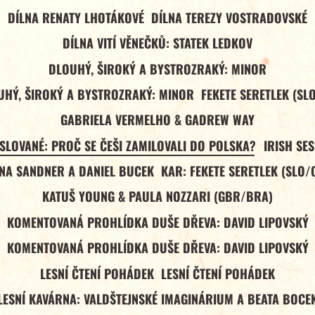
DÍLNA RENATY LHOTÁKOVÉ
DÍLNA TEREZY VOSTRADOVSKÉ
DÍLNA VITÍ VĚNEČKŮ: STATEK LEDKOV
DLOUHÝ, ŠIROKÝ A BYSTROZRAKÝ: MINOR
UHÝ, ŠIROKÝ A BYSTROZRAKÝ: MINOR
FEKETE SERETLEK (SL
GABRIELA VERMELHO & GADREW WAY
 SLOVANÉ: PROČ SE ČEŠI ZAMILOVALI DO POLSKA?
IRISH SE
NA SANDNER A DANIEL BUCEK
KAR: FEKETE SERETLEK (SLO/
KATUŠ YOUNG & PAULA NOZZARI (GBR/BRA)
KOMENTOVANÁ PROHLÍDKA DUŠE DŘEVA: DAVID LIPOVSKÝ
KOMENTOVANÁ PROHLÍDKA DUŠE DŘEVA: DAVID LIPOVSKÝ
LESNÍ ČTENÍ POHÁDEK
LESNÍ ČTENÍ POHÁDEK
LESNÍ KAVÁRNA: VALDŠTEJNSKÉ IMAGINÁRIUM A BEATA BOCE