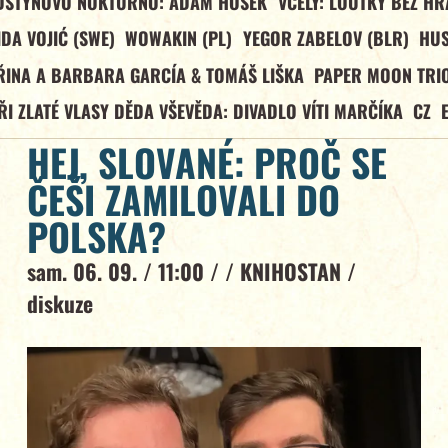
DŠTÝNOVO NOKTURNO: ADAM HOŠEK
VČELY: LOUTKY BEZ HR
IDA VOJIĆ (SWE)
WOWAKIN (PL)
YEGOR ZABELOV (BLR)
HU
ŘINA A BARBARA GARCÍA & TOMÁŠ LIŠKA
PAPER MOON TRIO
ŘI ZLATÉ VLASY DĚDA VŠEVĚDA: DIVADLO VÍTI MARČÍKA
CZ
HEJ, SLOVANÉ: PROČ SE
ČEŠI ZAMILOVALI DO
POLSKA?
sam. 06. 09. / 11:00 / /
KNIHOSTAN
/
diskuze