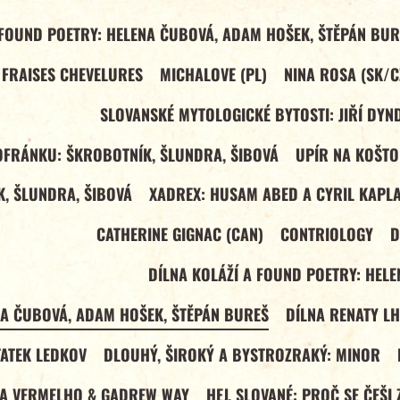
 FOUND POETRY: HELENA ČUBOVÁ, ADAM HOŠEK, ŠTĚPÁN BUR
 FRAISES CHEVELURES
MICHALOVE (PL)
NINA ROSA (SK/C
SLOVANSKÉ MYTOLOGICKÉ BYTOSTI: JIŘÍ DYN
OFRÁNKU: ŠKROBOTNÍK, ŠLUNDRA, ŠIBOVÁ
UPÍR NA KOŠTO
, ŠLUNDRA, ŠIBOVÁ
XADREX: HUSAM ABED A CYRIL KAPLA
CATHERINE GIGNAC (CAN)
CONTRIOLOGY
D
DÍLNA KOLÁŽÍ A FOUND POETRY: HEL
NA ČUBOVÁ, ADAM HOŠEK, ŠTĚPÁN BUREŠ
DÍLNA RENATY L
TATEK LEDKOV
DLOUHÝ, ŠIROKÝ A BYSTROZRAKÝ: MINOR
LA VERMELHO & GADREW WAY
HEJ, SLOVANÉ: PROČ SE ČEŠI