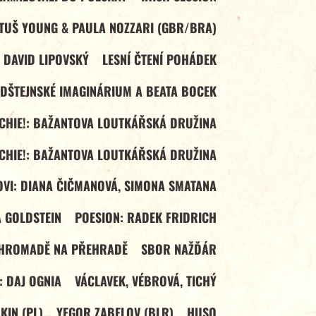
TUŠ YOUNG & PAULA NOZZARI (GBR/BRA)
 DAVID LIPOVSKÝ
LESNÍ ČTENÍ POHÁDEK
LDŠTEJNSKÉ IMAGINÁRIUM A BEATA BOCEK
ECHIE!: BAŽANTOVA LOUTKÁŘSKÁ DRUŽINA
ECHIE!: BAŽANTOVA LOUTKÁŘSKÁ DRUŽINA
VI: DIANA ČIČMANOVÁ, SIMONA SMATANA
 GOLDSTEIN
POESION: RADEK FRIDRICH
HROMADĚ NA PŘEHRADĚ
SBOR NAŽĎÁR
 DAJ OGNIA
VÁCLAVEK, VÉBROVÁ, TICHÝ
IN (PL)
YEGOR ZABELOV (BLR)
HUSO