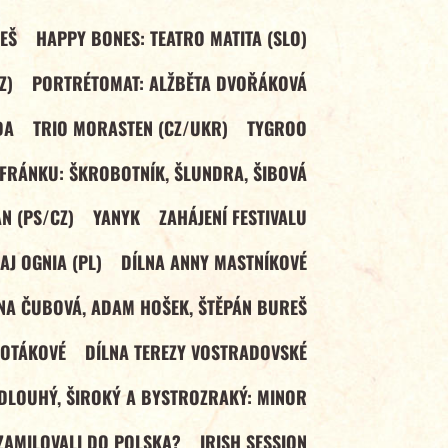
EŠ
HAPPY BONES: TEATRO MATITA (SLO)
Z)
PORTRÉTOMAT: ALŽBĚTA DVOŘÁKOVÁ
DA
TRIO MORASTEN (CZ/UKR)
TYGROO
FRÁNKU: ŠKROBOTNÍK, ŠLUNDRA, ŠIBOVÁ
N (PS/CZ)
YANYK
ZAHÁJENÍ FESTIVALU
AJ OGNIA (PL)
DÍLNA ANNY MASTNÍKOVÉ
ENA ČUBOVÁ, ADAM HOŠEK, ŠTĚPÁN BUREŠ
HOTÁKOVÉ
DÍLNA TEREZY VOSTRADOVSKÉ
DLOUHÝ, ŠIROKÝ A BYSTROZRAKÝ: MINOR
 ZAMILOVALI DO POLSKA?
IRISH SESSION