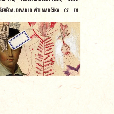
VŠEVĚDA: DIVADLO VÍTI MARČÍKA
CZ
EN