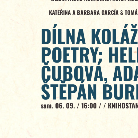
KATEŘINA A BARBARA GARCÍA & TOMÁ
DÍLNA KOLÁŽ
POETRY: HE
ČUBOVÁ, AD
ŠTĚPÁN BUR
sam. 06. 09. / 16:00 / /
KNIHOSTA