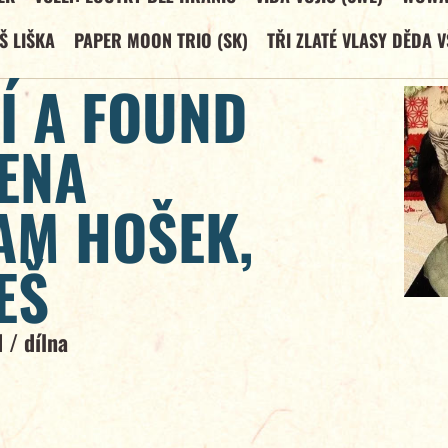
Š LIŠKA
PAPER MOON TRIO (SK)
TŘI ZLATÉ VLASY DĚDA 
Í A FOUND
LENA
AM HOŠEK,
EŠ
N
/
dílna