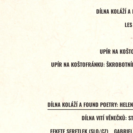
DÍLNA KOLÁŽÍ A
LES
UPÍR NA KOŠT
UPÍR NA KOŠTOFRÁNKU: ŠKROBOTNÍK
DÍLNA KOLÁŽÍ A FOUND POETRY: HELE
DÍLNA VITÍ VĚNEČKŮ: S
FEKETE SERETLEK (SLO/CZ)
GABRIE