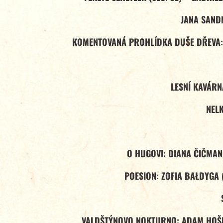
JANA SAND
KOMENTOVANÁ PROHLÍDKA DUŠE DŘEVA:
LESNÍ KAVÁRN
NELK
O HUGOVI: DIANA ČIČMA
POESION: ZOFIA BAŁDYGA 
VALDŠTÝNOVO NOKTURNO: ADAM HOŠ