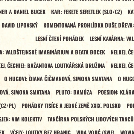
NER A DANIEL BUCEK
KAR: FEKETE SERETLEK (SLO/CZ)
KA
 DAVID LIPOVSKÝ
KOMENTOVANÁ PROHLÍDKA DUŠE DŘEVA:
LESNÍ ČTENÍ POHÁDEK
LESNÍ KAVÁRNA: VA
A: VALDŠTEJNSKÉ IMAGINÁRIUM A BEATA BOCEK
NELKEJ, Č
EJ, ČECHIE!: BAŽANTOVA LOUTKÁŘSKÁ DRUŽINA
NELKEJ, Č
O HUGOVI: DIANA ČIČMANOVÁ, SIMONA SMATANA
O HUGO
NOVÁ, SIMONA SMATANA
PLUTO: DAMÚZA
POESION: KLÁRA
(CZ/PL)
POHÁDKY TISÍCE A JEDNÉ ZEMĚ XXIX. POLSKO
PO
SJEN: VIM KOLEKTIV
TANČÍRNA POLSKÝCH LIDOVÝCH TANCŮ:
EK
VČELY: LOUTKY BEZ HRANIC
VIDA VOJIĆ (SWE)
WOWAK