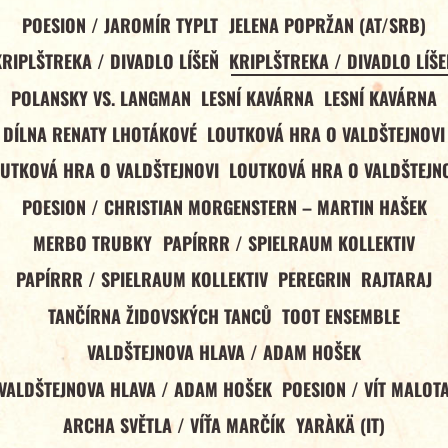
POESION / JAROMÍR TYPLT
JELENA POPRŽAN (AT/SRB)
KRIPLŠTREKA / DIVADLO LÍŠEŇ
KRIPLŠTREKA / DIVADLO LÍŠE
POLANSKY VS. LANGMAN
LESNÍ KAVÁRNA
LESNÍ KAVÁRNA
DÍLNA RENATY LHOTÁKOVÉ
LOUTKOVÁ HRA O VALDŠTEJNOVI
UTKOVÁ HRA O VALDŠTEJNOVI
LOUTKOVÁ HRA O VALDŠTEJN
POESION / CHRISTIAN MORGENSTERN – MARTIN HAŠEK
MERBO TRUBKY
PAPÍRRR / SPIELRAUM KOLLEKTIV
PAPÍRRR / SPIELRAUM KOLLEKTIV
PEREGRIN
RAJTARAJ
TANČÍRNA ŽIDOVSKÝCH TANCŮ
TOOT ENSEMBLE
VALDŠTEJNOVA HLAVA / ADAM HOŠEK
VALDŠTEJNOVA HLAVA / ADAM HOŠEK
POESION / VÍT MALOT
ARCHA SVĚTLA / VÍŤA MARČÍK
YARÀKÄ (IT)