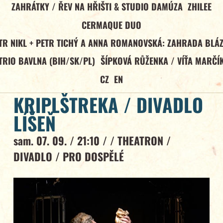
ZAHRÁTKY / ŘEV NA HŘIŠTI & STUDIO DAMÚZA
ZHILEE
CERMAQUE DUO
TR NIKL + PETR TICHÝ A ANNA ROMANOVSKÁ: ZAHRADA BLÁ
TRIO BAVLNA (BIH/SK/PL)
ŠÍPKOVÁ RŮŽENKA / VÍŤA MARČÍ
CZ
EN
KRIPLŠTREKA / DIVADLO
LÍŠEŇ
sam. 07. 09. / 21:10 / /
THEATRON
/
DIVADLO
/
PRO DOSPĚLÉ