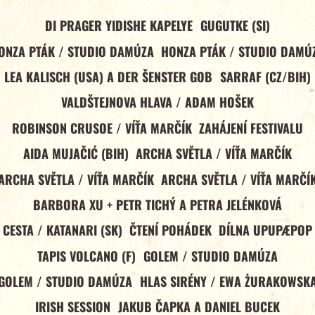
DI PRAGER YIDISHE KAPELYE
GUGUTKE (SI)
ONZA PTÁK / STUDIO DAMÚZA
HONZA PTÁK / STUDIO DAMÚ
LEA KALISCH (USA) A DER ŠENSTER GOB
SARRAF (CZ/BIH)
VALDŠTEJNOVA HLAVA / ADAM HOŠEK
ROBINSON CRUSOE / VÍŤA MARČÍK
ZAHÁJENÍ FESTIVALU
AIDA MUJAČIĆ (BIH)
ARCHA SVĚTLA / VÍŤA MARČÍK
ARCHA SVĚTLA / VÍŤA MARČÍK
ARCHA SVĚTLA / VÍŤA MARČÍ
BARBORA XU + PETR TICHÝ A PETRA JELÉNKOVÁ
CESTA / KATANARI (SK)
ČTENÍ POHÁDEK
DÍLNA UPUPÆPOP
TAPIS VOLCANO (F)
GOLEM / STUDIO DAMÚZA
GOLEM / STUDIO DAMÚZA
HLAS SIRÉNY / EWA ŻURAKOWSK
IRISH SESSION
JAKUB ČAPKA A DANIEL BUCEK