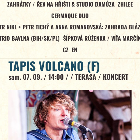
ZAHRÁTKY / ŘEV NA HŘIŠTI & STUDIO DAMÚZA
ZHILEE
CERMAQUE DUO
TR NIKL + PETR TICHÝ A ANNA ROMANOVSKÁ: ZAHRADA BLÁ
TRIO BAVLNA (BIH/SK/PL)
ŠÍPKOVÁ RŮŽENKA / VÍŤA MARČÍ
CZ
EN
TAPIS VOLCANO (F)
sam. 07. 09. / 14:00 / /
TERASA
/
KONCERT