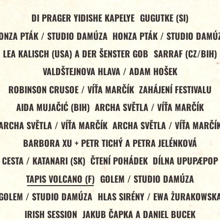
DI PRAGER YIDISHE KAPELYE
GUGUTKE (SI)
ONZA PTÁK / STUDIO DAMÚZA
HONZA PTÁK / STUDIO DAMÚ
LEA KALISCH (USA) A DER ŠENSTER GOB
SARRAF (CZ/BIH)
VALDŠTEJNOVA HLAVA / ADAM HOŠEK
ROBINSON CRUSOE / VÍŤA MARČÍK
ZAHÁJENÍ FESTIVALU
AIDA MUJAČIĆ (BIH)
ARCHA SVĚTLA / VÍŤA MARČÍK
ARCHA SVĚTLA / VÍŤA MARČÍK
ARCHA SVĚTLA / VÍŤA MARČÍ
BARBORA XU + PETR TICHÝ A PETRA JELÉNKOVÁ
CESTA / KATANARI (SK)
ČTENÍ POHÁDEK
DÍLNA UPUPÆPOP
TAPIS VOLCANO (F)
GOLEM / STUDIO DAMÚZA
GOLEM / STUDIO DAMÚZA
HLAS SIRÉNY / EWA ŻURAKOWSK
IRISH SESSION
JAKUB ČAPKA A DANIEL BUCEK