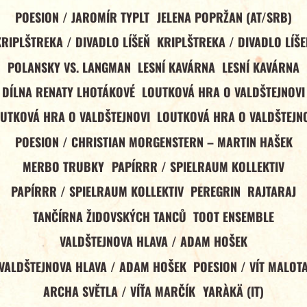
POESION / JAROMÍR TYPLT
JELENA POPRŽAN (AT/SRB)
KRIPLŠTREKA / DIVADLO LÍŠEŇ
KRIPLŠTREKA / DIVADLO LÍŠE
POLANSKY VS. LANGMAN
LESNÍ KAVÁRNA
LESNÍ KAVÁRNA
DÍLNA RENATY LHOTÁKOVÉ
LOUTKOVÁ HRA O VALDŠTEJNOVI
UTKOVÁ HRA O VALDŠTEJNOVI
LOUTKOVÁ HRA O VALDŠTEJN
POESION / CHRISTIAN MORGENSTERN – MARTIN HAŠEK
MERBO TRUBKY
PAPÍRRR / SPIELRAUM KOLLEKTIV
PAPÍRRR / SPIELRAUM KOLLEKTIV
PEREGRIN
RAJTARAJ
TANČÍRNA ŽIDOVSKÝCH TANCŮ
TOOT ENSEMBLE
VALDŠTEJNOVA HLAVA / ADAM HOŠEK
VALDŠTEJNOVA HLAVA / ADAM HOŠEK
POESION / VÍT MALOT
ARCHA SVĚTLA / VÍŤA MARČÍK
YARÀKÄ (IT)