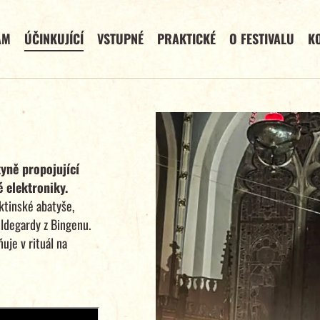
AM
ÚČINKUJÍCÍ
VSTUPNÉ
PRAKTICKÉ
O FESTIVALU
K
yně propojující
 elektroniky.
ktinské abatyše,
ildegardy z Bingenu.
je v rituál na