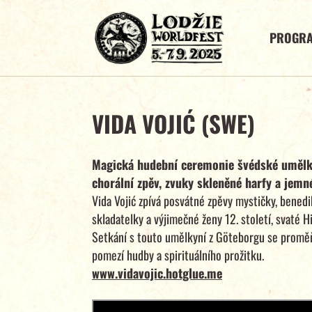
PROGR
VIDA VOJIĆ (SWE)
Magická hudební ceremonie švédské umělk
chorální zpěv, zvuky skleněné harfy a jemné
Vida Vojić zpívá posvátné zpěvy mystičky, benedi
skladatelky a výjimečné ženy 12. století, svaté H
Setkání s touto umělkyní z Göteborgu se proměňu
pomezí hudby a spirituálního prožitku.
www.vidavojic.hotglue.me