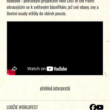
hudebně - poetickým projektem Wolf Lost in the Poem
obracejícím se k světovým básnířkám, jež své obavy, sny a
životní osudy vtělily do sbírek poezie.
přehled interpretů
LODŽIE WORLDFEST