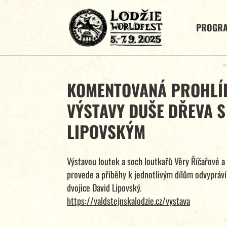
PROGR
KOMENTOVANÁ PROHLÍ
VÝSTAVY DUŠE DŘEVA S
LIPOVSKÝM
Výstavou loutek a soch loutkařů Věry Říčařové a 
provede a příběhy k jednotlivým dílům odvypráv
dvojice David Lipovský.
https://valdstejnskalodzie.cz/vystava